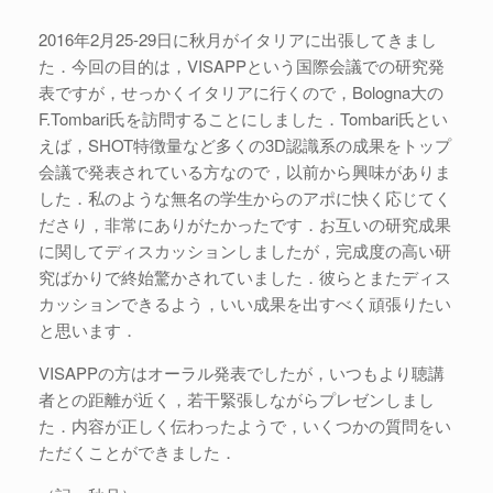
2016年2月25-29日に秋月がイタリアに出張してきまし
た．今回の目的は，VISAPPという国際会議での研究発
表ですが，せっかくイタリアに行くので，Bologna大の
F.Tombari氏を訪問することにしました．Tombari氏とい
えば，SHOT特徴量など多くの3D認識系の成果をトップ
会議で発表されている方なので，以前から興味がありま
した．私のような無名の学生からのアポに快く応じてく
ださり，非常にありがたかったです．お互いの研究成果
に関してディスカッションしましたが，完成度の高い研
究ばかりで終始驚かされていました．彼らとまたディス
カッションできるよう，いい成果を出すべく頑張りたい
と思います．
VISAPPの方はオーラル発表でしたが，いつもより聴講
者との距離が近く，若干緊張しながらプレゼンしまし
た．内容が正しく伝わったようで，いくつかの質問をい
ただくことができました．