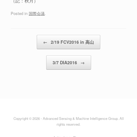
（記：秋月）
Posted in
国際会議
.
Post navigation
←
2/19 FCV2016 in 高山
3/7 DIA2016
→
Copyright © 2026 - Advanced Sensing & Machine Intelligence Group. All
rights reserved.