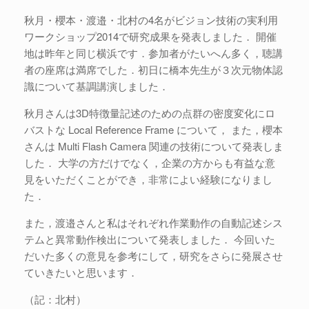
秋月・櫻本・渡邉・北村の4名がビジョン技術の実利用
ワークショップ2014で研究成果を発表しました． 開催
地は昨年と同じ横浜です．参加者がたいへん多く，聴講
者の座席は満席でした．初日に橋本先生が３次元物体認
識について基調講演しました．
秋月さんは3D特徴量記述のための点群の密度変化にロ
バストな Local Reference Frame について， また，櫻本
さんは Multi Flash Camera 関連の技術について発表しま
した． 大学の方だけでなく，企業の方からも有益な意
見をいただくことができ，非常によい経験になりまし
た．
また，渡邉さんと私はそれぞれ作業動作の自動記述シス
テムと異常動作検出について発表しました． 今回いた
だいた多くの意見を参考にして，研究をさらに発展させ
ていきたいと思います．
（記：北村）