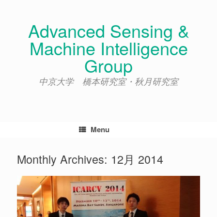
Skip
to
Advanced Sensing &
content
Machine Intelligence
Group
中京大学 橋本研究室・秋月研究室
Menu
Monthly Archives:
12月 2014