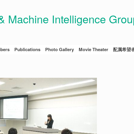
 Machine Intelligence Grou
bers
Publications
Photo Gallery
Movie Theater
配属希望