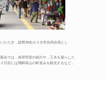
いただき，総勢39名の３大学合同合宿とし
懇親会では，各研究室の紹介や，工夫を凝らした
．２日目には飛騨高山の町並みを観光するなど，
．