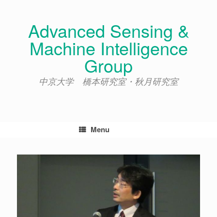
Skip
to
Advanced Sensing &
content
Machine Intelligence
Group
中京大学 橋本研究室・秋月研究室
Menu