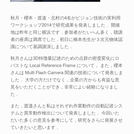
秋月・櫻本・渡邉・北村の4名がビジョン技術の実利用
ワークショップ2014で研究成果を発表しました． 開催
地は昨年と同じ横浜です．参加者がたいへん多く，聴講
者の座席は満席でした．初日に橋本先生が３次元物体認
識について基調講演しました．
秋月さんは3D特徴量記述のための点群の密度変化にロ
バストな Local Reference Frame について， また，櫻本
さんは Multi Flash Camera 関連の技術について発表しま
した． 大学の方だけでなく，企業の方からも有益な意
見をいただくことができ，非常によい経験になりまし
た．
また，渡邉さんと私はそれぞれ作業動作の自動記述シス
テムと異常動作検出について発表しました． 今回いた
だいた多くの意見を参考にして，研究をさらに発展させ
ていきたいと思います．