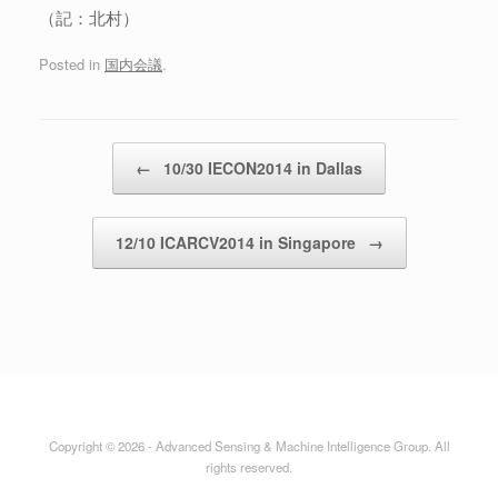
（記：北村）
Posted in
国内会議
.
Post navigation
←
10/30 IECON2014 in Dallas
12/10 ICARCV2014 in Singapore
→
Copyright © 2026 - Advanced Sensing & Machine Intelligence Group. All
rights reserved.