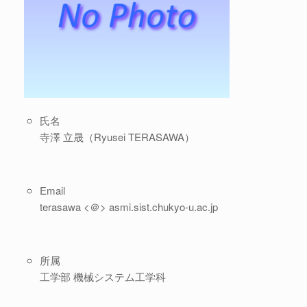
氏名
寺澤 立晟（Ryusei TERASAWA）
Email
terasawa <＠> asmi.sist.chukyo-u.ac.jp
所属
工学部 機械システム工学科