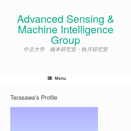
Skip
to
Advanced Sensing &
content
Machine Intelligence
Group
中京大学 橋本研究室・秋月研究室
Menu
Terasawa’s Profile