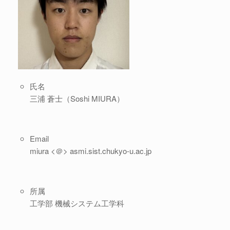
氏名
三浦 蒼士（Soshi MIURA）
Email
miura <＠> asmi.sist.chukyo-u.ac.jp
所属
工学部 機械システム工学科