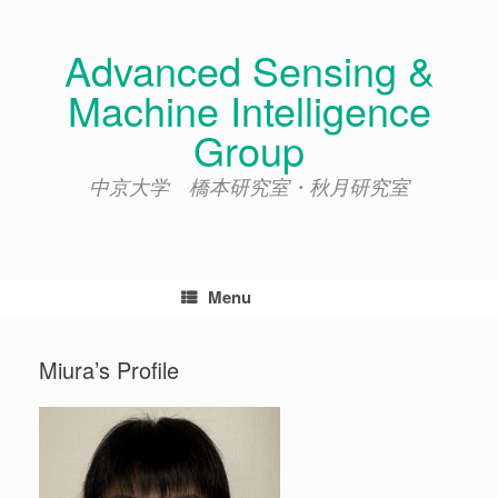
Skip
to
Advanced Sensing &
content
Machine Intelligence
Group
中京大学 橋本研究室・秋月研究室
Menu
Miura’s Profile