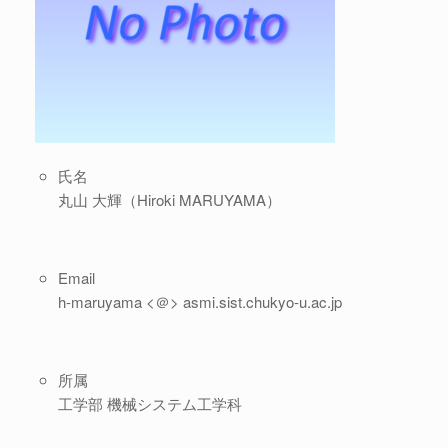
氏名
丸山 大輝（Hiroki MARUYAMA）
Email
h-maruyama <＠> asmi.sist.chukyo-u.ac.jp
所属
工学部 機械システム工学科