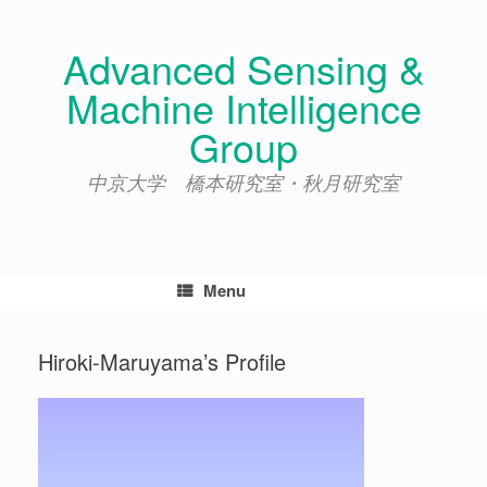
Skip
to
Advanced Sensing &
content
Machine Intelligence
Group
中京大学 橋本研究室・秋月研究室
Menu
Hiroki-Maruyama’s Profile