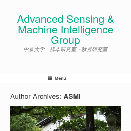
Skip
to
Advanced Sensing &
content
Machine Intelligence
Group
中京大学 橋本研究室・秋月研究室
Menu
Author Archives:
ASMI