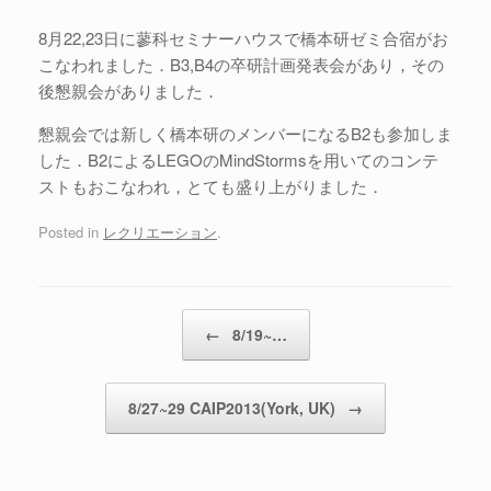
8月22,23日に蓼科セミナーハウスで橋本研ゼミ合宿がお
こなわれました．B3,B4の卒研計画発表会があり，その
後懇親会がありました．
懇親会では新しく橋本研のメンバーになるB2も参加しま
した．B2によるLEGOのMindStormsを用いてのコンテ
ストもおこなわれ，とても盛り上がりました．
Posted in
レクリエーション
.
Post navigation
←
8/19~…
8/27~29 CAIP2013(York, UK)
→