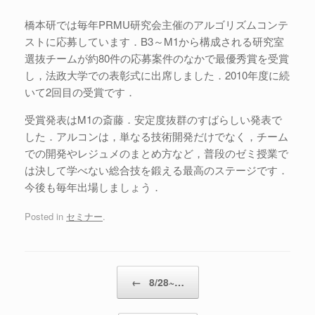
橋本研では毎年PRMU研究会主催のアルゴリズムコンテ
ストに応募しています．B3～M1から構成される研究室
選抜チームが約80件の応募案件のなかで最優秀賞を受賞
し，法政大学での表彰式に出席しました．2010年度に続
いて2回目の受賞です．
受賞発表はM1の斎藤．安定度抜群のすばらしい発表で
した．アルコンは，単なる技術開発だけでなく，チーム
での開発やレジュメのまとめ方など，普段のゼミ授業で
は決して学べない総合技を鍛える最高のステージです．
今後も毎年出場しましょう．
Posted in
セミナー
.
Post navigation
←
8/28~…