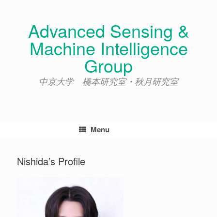
Skip
to
Advanced Sensing &
content
Machine Intelligence
Group
中京大学 橋本研究室・秋月研究室
Menu
Nishida’s Profile