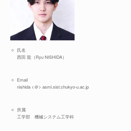
氏名
西田 龍（Ryu NISHIDA）
Email
nishida <＠> asmi.sist.chukyo-u.ac.jp
所属
工学部 機械システム工学科