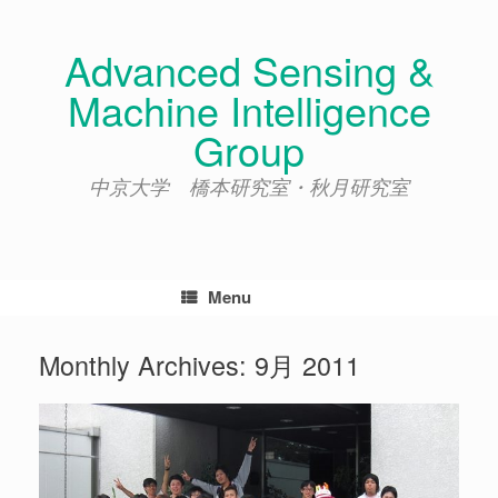
Skip
to
Advanced Sensing &
content
Machine Intelligence
Group
中京大学 橋本研究室・秋月研究室
Menu
Monthly Archives:
9月 2011