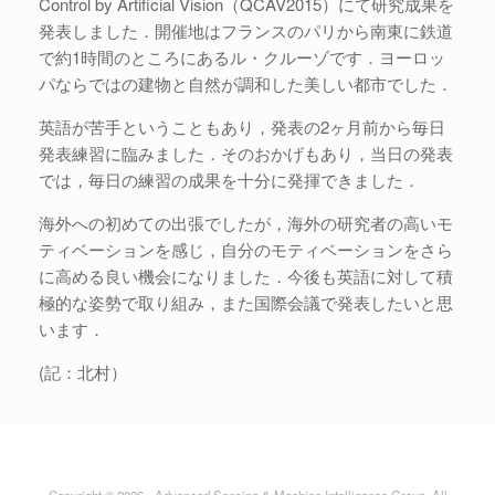
Control by Artificial Vision（QCAV2015）にて研究成果を
発表しました．開催地はフランスのパリから南東に鉄道
で約1時間のところにあるル・クルーゾです．ヨーロッ
パならではの建物と自然が調和した美しい都市でした．
英語が苦手ということもあり，発表の2ヶ月前から毎日
発表練習に臨みました．そのおかげもあり，当日の発表
では，毎日の練習の成果を十分に発揮できました．
海外への初めての出張でしたが，海外の研究者の高いモ
ティベーションを感じ，自分のモティベーションをさら
に高める良い機会になりました．今後も英語に対して積
極的な姿勢で取り組み，また国際会議で発表したいと思
います．
(記：北村）