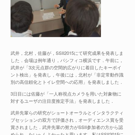
武井，北村，佐藤が，SSII2015にて研究成果を発表しま
した．会場は例年通り，パシフィコ横浜です．午前に，
武井が「3次元点群の空間的広がりに着目したキーポイ
ント検出」を発表し，午後には，北村が「非定常動作識
別の高信頼化とトイレ空間への応用」を発表しました．
3日目には佐藤が「一人称視点カメラを用いた対象物に
対するユーザの注目度推定手法」を発表しました．
武井先輩らの研究がショートオーラルとインタラクティ
ブセッションの双方で評価され，オーディエンス賞を受
賞されました．武井先輩の努力がSSII参加者の方から認
められ，たいへんよかったと思います．私はSSII2015に