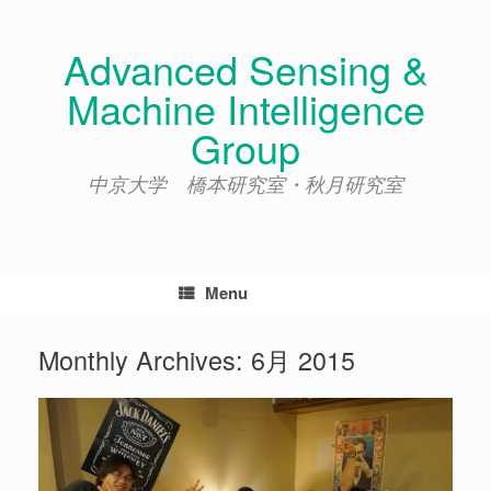
Skip
to
Advanced Sensing &
content
Machine Intelligence
Group
中京大学 橋本研究室・秋月研究室
Menu
Monthly Archives:
6月 2015