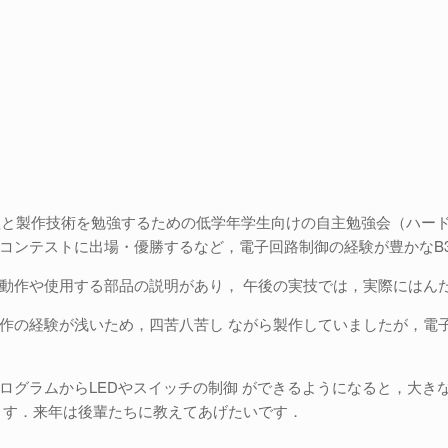
原理と製作技術を勉強するための低学年学生向けの自主勉強会（ハー
コンテストに出場・優勝するなど，電子回路制御の経験が豊かなB
動作や使用する部品の説明があり， 午後の実技では，実際にはん
作の経験が浅いため，四苦八苦し ながら製作していましたが，電
ログラムからLEDやスイッチの制御 ができるようになると，大き
ます．来年は後輩たちに教えてあげたいです．