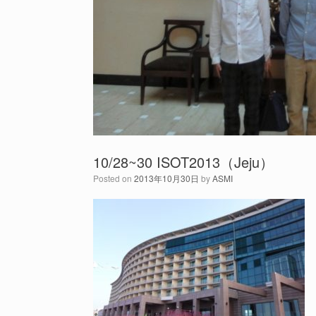
10/28~30 ISOT2013（Jeju）
Posted on
2013年10月30日
by
ASMI