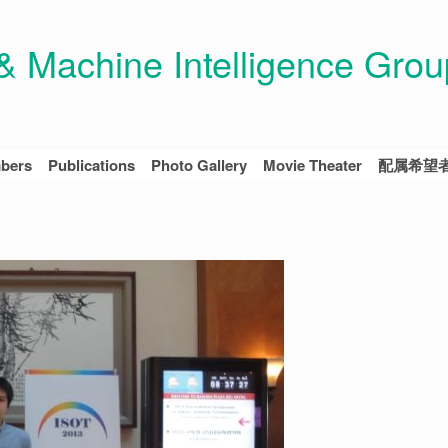
 Machine Intelligence Grou
bers
Publications
Photo Gallery
Movie Theater
配属希望