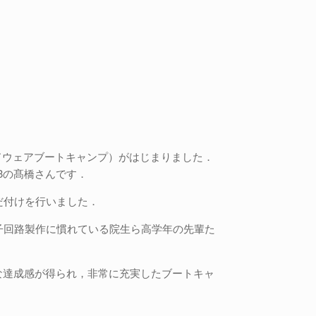
ドウェアブートキャンプ）がはじまりました．
3の髙橋さんです．
だ付けを行いました．
子回路製作に慣れている院生ら高学年の先輩た
な達成感が得られ，非常に充実したブートキャ